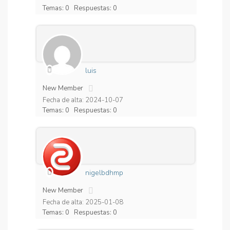
Temas: 0
Respuestas: 0
luis
New Member
Fecha de alta: 2024-10-07
Temas: 0
Respuestas: 0
nigelbdhmp
New Member
Fecha de alta: 2025-01-08
Temas: 0
Respuestas: 0