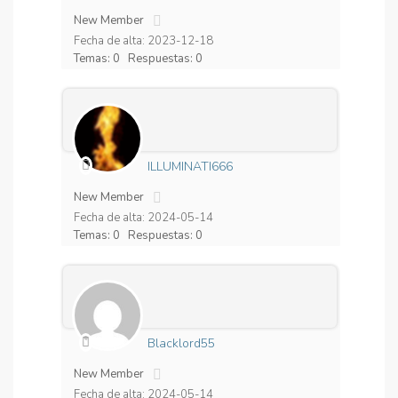
New Member
Fecha de alta: 2023-12-18
Temas: 0
Respuestas: 0
ILLUMINATI666
New Member
Fecha de alta: 2024-05-14
Temas: 0
Respuestas: 0
Blacklord55
New Member
Fecha de alta: 2024-05-14