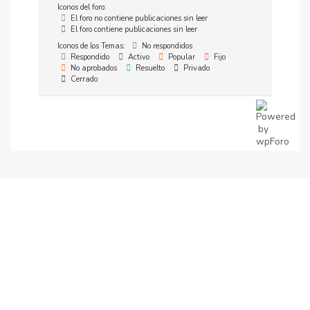
Iconos del foro:
El foro no contiene publicaciones sin leer
El foro contiene publicaciones sin leer
Iconos de los Temas:
No respondidos
Respondido
Activo
Popular
Fijo
No aprobados
Resuelto
Privado
Cerrado