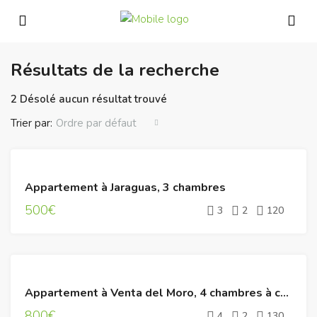
Résultats de la recherche
2 Désolé aucun résultat trouvé
Trier par:
Ordre par défaut
LOYER
Appartement à Jaraguas, 3 chambres
500€
3
2
120
LOYER
Appartement à Venta del Moro, 4 chambres à coucher
800€
4
2
130